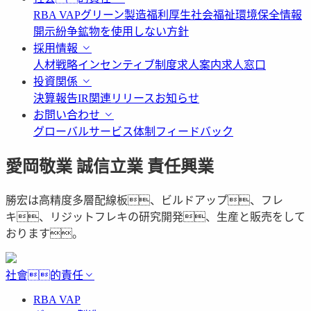
RBA VAP
グリーン製造
福利厚生
社会福祉
環境保全情報
開示
紛争鉱物を使用しない方針
採用情報
人材戦略
インセンティブ制度
求人案内
求人窓口
投資関係
決算報告
IR関連リリース
お知らせ
お問い合わせ
グローバルサービス体制
フィードバック
愛岡敬業 誠信立業 責任興業
勝宏は高精度多層配線板、ビルドアップ、フレ
キ、リジットフレキの研究開発、生産と販売をして
おります。
社會的責任
RBA VAP