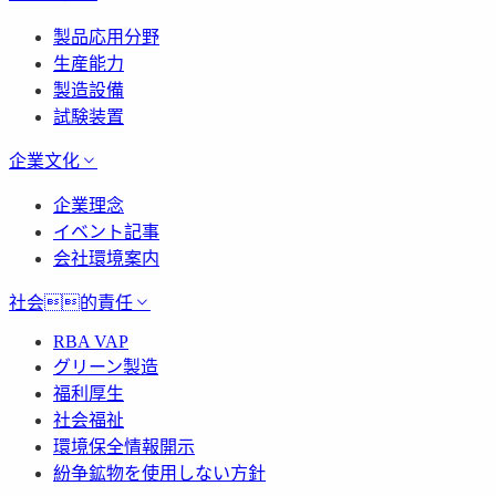
製品応用分野
生産能力
製造設備
試験装置
企業文化
企業理念
イベント記事
会社環境案内
社会的責任
RBA VAP
グリーン製造
福利厚生
社会福祉
環境保全情報開示
紛争鉱物を使用しない方針