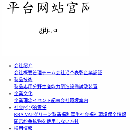
会社紹介
会社概要
管理チーム
会社沿革
表彰
企業認証
製品技術
製品応用分野
生産能力
製造設備
試験装置
企業文化
企業理念
イベント記事
会社環境案内
社会的責任
RBA VAP
グリーン製造
福利厚生
社会福祉
環境保全情報
開示
紛争鉱物を使用しない方針
採用情報