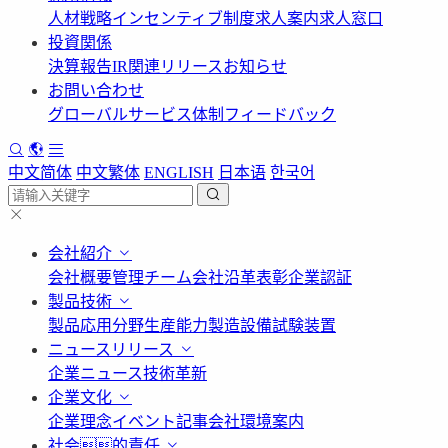
人材戦略
インセンティブ制度
求人案内
求人窓口
投資関係
決算報告
IR関連リリース
お知らせ
お問い合わせ
グローバルサービス体制
フィードバック
中文简体
中文繁体
ENGLISH
日本语
한국어
会社紹介
会社概要
管理チーム
会社沿革
表彰
企業認証
製品技術
製品応用分野
生産能力
製造設備
試験装置
ニュースリリース
企業ニュース
技術革新
企業文化
企業理念
イベント記事
会社環境案内
社会的責任