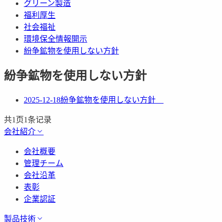
グリーン製造
福利厚生
社会福祉
環境保全情報開示
紛争鉱物を使用しない方針
紛争鉱物を使用しない方針
2025-12-18
紛争鉱物を使用しない方針
共
1
页
1
条记录
会社紹介
会社概要
管理チーム
会社沿革
表彰
企業認証
製品技術