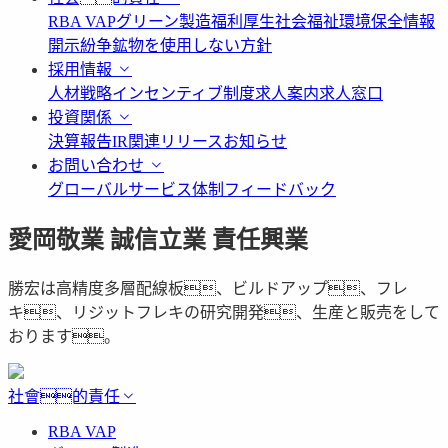
RBA VAP
グリーン製造
福利厚生
社会福祉
環境保全情報
開示
紛争鉱物を使用しない方針
採用情報
人材戦略
インセンティブ制度
求人案内
求人窓口
投資関係
決算報告
IR関連リリース
お知らせ
お問い合わせ
グローバルサービス体制
フィードバック
愛岡敬業 誠信立業 責任興業
勝宏は高精度多層配線板、ビルドアップ、フレ
キ、リジットフレキの研究開発、生産と販売をして
おります。
社會的責任
RBA VAP