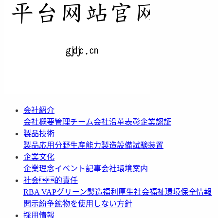
会社紹介
会社概要
管理チーム
会社沿革
表彰
企業認証
製品技術
製品応用分野
生産能力
製造設備
試験装置
企業文化
企業理念
イベント記事
会社環境案内
社会的責任
RBA VAP
グリーン製造
福利厚生
社会福祉
環境保全情報
開示
紛争鉱物を使用しない方針
採用情報