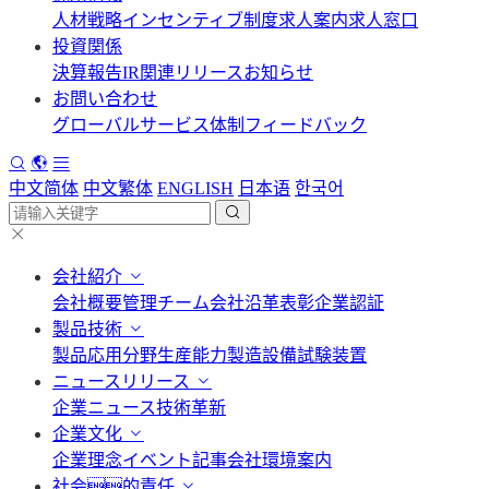
人材戦略
インセンティブ制度
求人案内
求人窓口
投資関係
決算報告
IR関連リリース
お知らせ
お問い合わせ
グローバルサービス体制
フィードバック
中文简体
中文繁体
ENGLISH
日本语
한국어
会社紹介
会社概要
管理チーム
会社沿革
表彰
企業認証
製品技術
製品応用分野
生産能力
製造設備
試験装置
ニュースリリース
企業ニュース
技術革新
企業文化
企業理念
イベント記事
会社環境案内
社会的責任