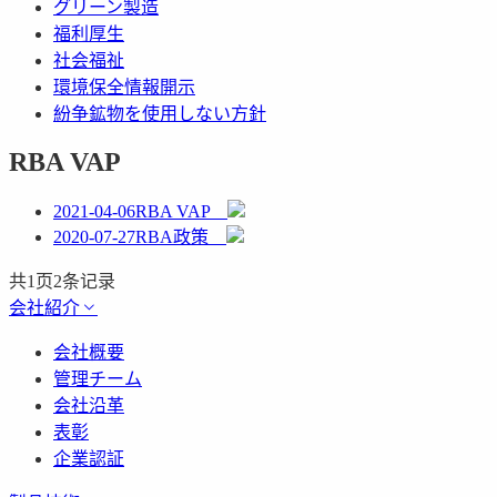
グリーン製造
福利厚生
社会福祉
環境保全情報開示
紛争鉱物を使用しない方針
RBA VAP
2021-04-06
RBA VAP
2020-07-27
​RBA政策
共
1
页
2
条记录
会社紹介
会社概要
管理チーム
会社沿革
表彰
企業認証