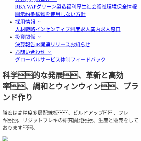
RBA VAP
グリーン製造
福利厚生
社会福祉
環境保全情報
開示
紛争鉱物を使用しない方針
採用情報
人材戦略
インセンティブ制度
求人案内
求人窓口
投資関係
決算報告
IR関連リリース
お知らせ
お問い合わせ
グローバルサービス体制
フィードバック
科学的な発展、革新と高効
率、調和とウィンウィン、ブラ
ンド作り
勝宏は高精度多層配線板、ビルドアップ、フレ
キ、リジットフレキの研究開発、生産と販売をして
おります。