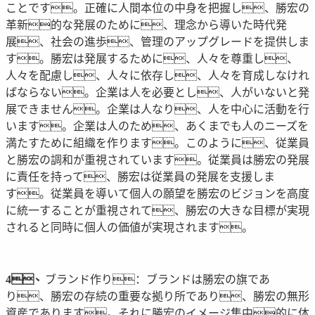
ことです。正確に人間本位の中身を把握し、勝宏の
革新的な発展のために、理念から導いた時代発
展、社会の進歩、管理のアップグレードを提供しま
す。勝宏は発展するために、人々を尊重し、
人々を配慮し、人々に依存し、人々を育成しなけれ
ばならない。企業は人を必要とし、人がいないと発
展できません。企業は人なり、人を中心に活動を行
います。企業は人のため、あくまでも人のニーズを
満たすために組織を作ります。このように、従業員
と勝宏の調和が重視されています。従業員は勝宏の発展
に責任を持って、勝宏は従業員の発展を支援しま
す。従業員を導いて個人の願望を勝宏のビジョンを高度
に統一することが重視されて、勝宏の大きな目標が実現
されると同時に個人の価値が実現されます。
4、
ブランド作り：ブランドは勝宏の旗であ
り、勝宏の存続の重要な拠り所であり、勝宏の無形
資産であります。それに勝宏のイメージ集中的に体