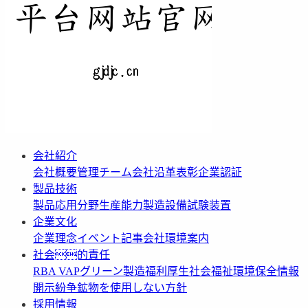
会社紹介
会社概要
管理チーム
会社沿革
表彰
企業認証
製品技術
製品応用分野
生産能力
製造設備
試験装置
企業文化
企業理念
イベント記事
会社環境案内
社会的責任
RBA VAP
グリーン製造
福利厚生
社会福祉
環境保全情報
開示
紛争鉱物を使用しない方針
採用情報