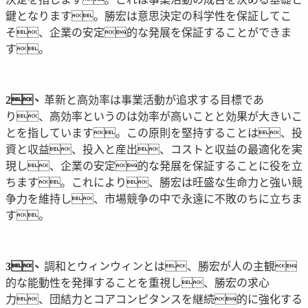
鍵となります。勝宏は意思決定の科学性を保証してこ
そ、企業の安定的な発展を保証することができま
す。
2、
革新と高効率は事業活動が追求する目標であ
り、高効率というのは効率が高いことと効果が大きいこ
とを指しています。この原則を堅持することは、投
資と収益、投入と産出、コストと収益の最適化を実
現し、企業の安定的な発展を保証することに役を立
ちます。これにより、勝宏は旺盛な生命力と強い競
争力を維持し、市場競争の中で永遠に不敗のちに立ちま
す。
3、
調和とウィンウィンとは、勝宏が人の主観
的な能動性を発揮することを重視し、勝宏の求心
力、団結力とコアコンピタンスを継続的に強化する