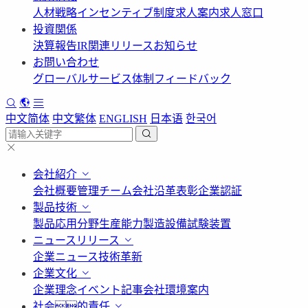
人材戦略
インセンティブ制度
求人案内
求人窓口
投資関係
決算報告
IR関連リリース
お知らせ
お問い合わせ
グローバルサービス体制
フィードバック
中文简体
中文繁体
ENGLISH
日本语
한국어
会社紹介
会社概要
管理チーム
会社沿革
表彰
企業認証
製品技術
製品応用分野
生産能力
製造設備
試験装置
ニュースリリース
企業ニュース
技術革新
企業文化
企業理念
イベント記事
会社環境案内
社会的責任