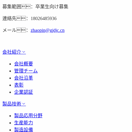
募集範囲：卒業生向け募集
連絡先：18026485936
メール：
zhaopin@gjdjc.cn
会社紹介
会社概要
管理チーム
会社沿革
表彰
企業認証
製品技術
製品応用分野
生産能力
製造設備