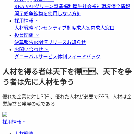
RBA VAP
グリーン製造
福利厚生
社会福祉
環境保全情報
開示
紛争鉱物を使用しない方針
採用情報
人材戦略
インセンティブ制度
求人案内
求人窓口
投資関係
決算報告
IR関連リリース
お知らせ
お問い合わせ
グローバルサービス体制
フィードバック
人材を得る者は天下を得、天下を争
う者は先に人材を争う
優れた企業に対し、優れた人材が必要で、人材は企
業経営と発展の魂である
採用情報
人材戦略