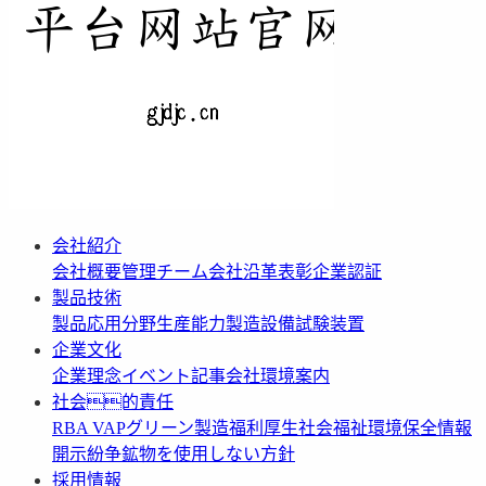
会社紹介
会社概要
管理チーム
会社沿革
表彰
企業認証
製品技術
製品応用分野
生産能力
製造設備
試験装置
企業文化
企業理念
イベント記事
会社環境案内
社会的責任
RBA VAP
グリーン製造
福利厚生
社会福祉
環境保全情報
開示
紛争鉱物を使用しない方針
採用情報