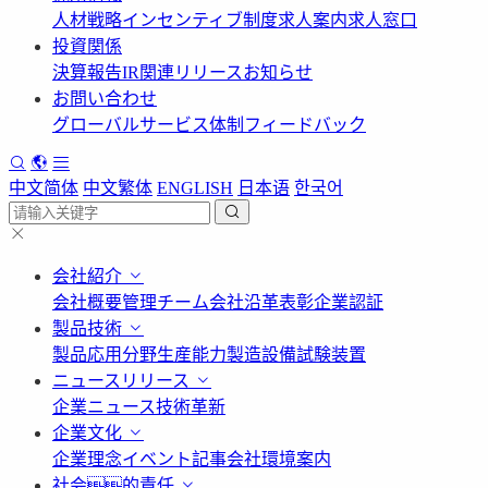
人材戦略
インセンティブ制度
求人案内
求人窓口
投資関係
決算報告
IR関連リリース
お知らせ
お問い合わせ
グローバルサービス体制
フィードバック
中文简体
中文繁体
ENGLISH
日本语
한국어
会社紹介
会社概要
管理チーム
会社沿革
表彰
企業認証
製品技術
製品応用分野
生産能力
製造設備
試験装置
ニュースリリース
企業ニュース
技術革新
企業文化
企業理念
イベント記事
会社環境案内
社会的責任