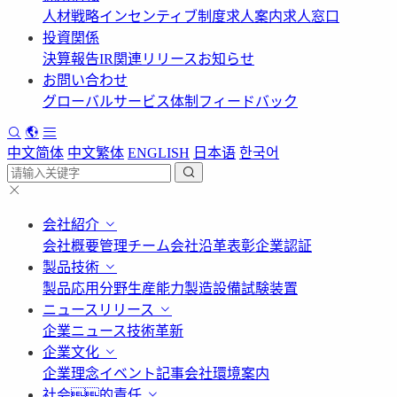
人材戦略
インセンティブ制度
求人案内
求人窓口
投資関係
決算報告
IR関連リリース
お知らせ
お問い合わせ
グローバルサービス体制
フィードバック
中文简体
中文繁体
ENGLISH
日本语
한국어
会社紹介
会社概要
管理チーム
会社沿革
表彰
企業認証
製品技術
製品応用分野
生産能力
製造設備
試験装置
ニュースリリース
企業ニュース
技術革新
企業文化
企業理念
イベント記事
会社環境案内
社会的責任