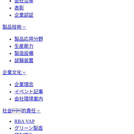
会社沿革
表彰
企業認証
製品技術
製品応用分野
生産能力
製造設備
試験装置
企業文化
企業理念
イベント記事
会社環境案内
社会的責任
RBA VAP
グリーン製造