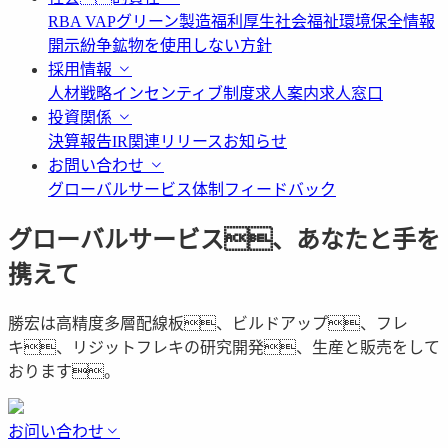
RBA VAP
グリーン製造
福利厚生
社会福祉
環境保全情報
開示
紛争鉱物を使用しない方針
採用情報
人材戦略
インセンティブ制度
求人案内
求人窓口
投資関係
決算報告
IR関連リリース
お知らせ
お問い合わせ
グローバルサービス体制
フィードバック
グローバルサービス、あなたと手を
携えて
勝宏は高精度多層配線板、ビルドアップ、フレ
キ、リジットフレキの研究開発、生産と販売をして
おります。
お问い合わせ