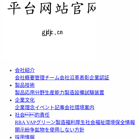
会社紹介
会社概要
管理チーム
会社沿革
表彰
企業認証
製品技術
製品応用分野
生産能力
製造設備
試験装置
企業文化
企業理念
イベント記事
会社環境案内
社会的責任
RBA VAP
グリーン製造
福利厚生
社会福祉
環境保全情報
開示
紛争鉱物を使用しない方針
採用情報