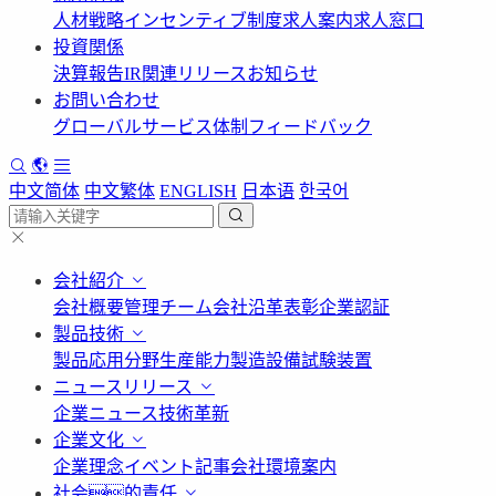
人材戦略
インセンティブ制度
求人案内
求人窓口
投資関係
決算報告
IR関連リリース
お知らせ
お問い合わせ
グローバルサービス体制
フィードバック
中文简体
中文繁体
ENGLISH
日本语
한국어
会社紹介
会社概要
管理チーム
会社沿革
表彰
企業認証
製品技術
製品応用分野
生産能力
製造設備
試験装置
ニュースリリース
企業ニュース
技術革新
企業文化
企業理念
イベント記事
会社環境案内
社会的責任