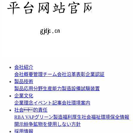
会社紹介
会社概要
管理チーム
会社沿革
表彰
企業認証
製品技術
製品応用分野
生産能力
製造設備
試験装置
企業文化
企業理念
イベント記事
会社環境案内
社会的責任
RBA VAP
グリーン製造
福利厚生
社会福祉
環境保全情報
開示
紛争鉱物を使用しない方針
採用情報