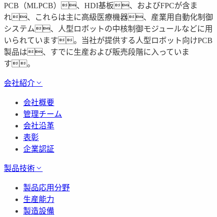
PCB（MLPCB）、HDI基板、およびFPCが含ま
れ、これらは主に高級医療機器、産業用自動化制御
システム、人型ロボットの中核制御モジュールなどに用
いられています。当社が提供する人型ロボット向けPCB
製品は、すでに生産および販売段階に入っていま
す。
会社紹介
会社概要
管理チーム
会社沿革
表彰
企業認証
製品技術
製品応用分野
生産能力
製造設備