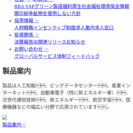
RBA VAP
グリーン製造
福利厚生
社会福祉
環境保全情報
開示
紛争鉱物を使用しない方針
採用情報
人材戦略
インセンティブ制度
求人案内
求人窓口
投資関係
決算報告
IR関連リリース
お知らせ
お問い合わせ
グローバルサービス体制
フィードバック
製品案内
製品は人工知能、ビッグデータセンター、産業イン
ターネット、自動車電子（特に新エネルギー車）、
次世代通信技術、新エネルギー、航空宇宙、医
療機器などの幅広い分野で応用されています。
製品案内