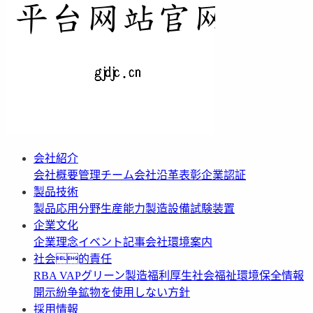
会社紹介
会社概要
管理チーム
会社沿革
表彰
企業認証
製品技術
製品応用分野
生産能力
製造設備
試験装置
企業文化
企業理念
イベント記事
会社環境案内
社会的責任
RBA VAP
グリーン製造
福利厚生
社会福祉
環境保全情報
開示
紛争鉱物を使用しない方針
採用情報