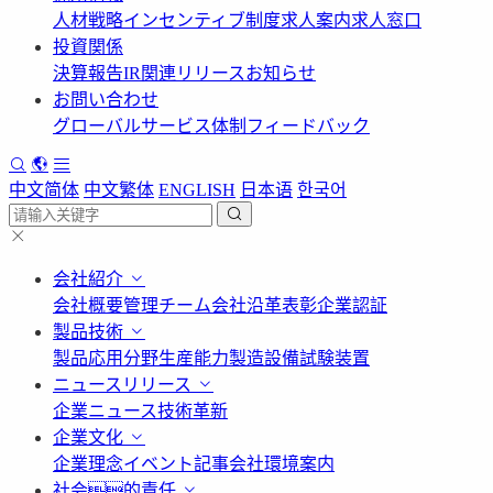
人材戦略
インセンティブ制度
求人案内
求人窓口
投資関係
決算報告
IR関連リリース
お知らせ
お問い合わせ
グローバルサービス体制
フィードバック
中文简体
中文繁体
ENGLISH
日本语
한국어
会社紹介
会社概要
管理チーム
会社沿革
表彰
企業認証
製品技術
製品応用分野
生産能力
製造設備
試験装置
ニュースリリース
企業ニュース
技術革新
企業文化
企業理念
イベント記事
会社環境案内
社会的責任