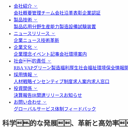
会社紹介
会社概要
管理チーム
会社沿革
表彰
企業認証
製品技術
製品応用分野
生産能力
製造設備
試験装置
ニュースリリース
企業ニュース
技術革新
企業文化
企業理念
イベント記事
会社環境案内
社会的責任
RBA VAP
グリーン製造
福利厚生
社会福祉
環境保全情報
採用情報
人材戦略
インセンティブ制度
求人案内
求人窓口
投資関係
決算報告
IR関連リリース
お知らせ
お問い合わせ
グローバルサービス体制
フィードバック
科学的な発展、革新と高効率