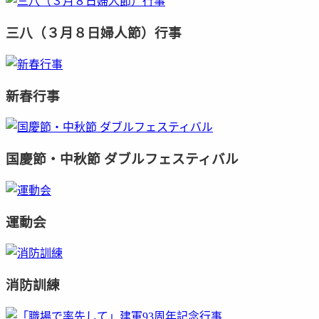
三八（３月８日婦人節）行事
新春行事
国慶節・中秋節 ダブルフェスティバル
運動会
消防訓練