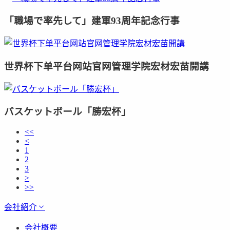
「職場で率先して」建軍93周年記念行事
世界杯下单平台网站官网管理学院宏材宏苗開講
バスケットボール「勝宏杯」
<<
<
1
2
3
>
>>
会社紹介
会社概要