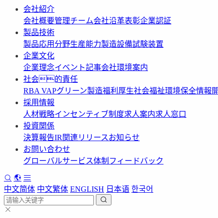
会社紹介
会社概要
管理チーム
会社沿革
表彰
企業認証
製品技術
製品応用分野
生産能力
製造設備
試験装置
企業文化
企業理念
イベント記事
会社環境案内
社会的責任
RBA VAP
グリーン製造
福利厚生
社会福祉
環境保全情報
採用情報
人材戦略
インセンティブ制度
求人案内
求人窓口
投資関係
決算報告
IR関連リリース
お知らせ
お問い合わせ
グローバルサービス体制
フィードバック
中文简体
中文繁体
ENGLISH
日本语
한국어