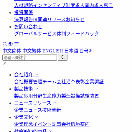
人材戦略
インセンティブ制度
求人案内
求人窓口
投資関係
決算報告
IR関連リリース
お知らせ
お問い合わせ
グローバルサービス体制
フィードバック
中文简体
中文繁体
ENGLISH
日本语
한국어
会社紹介
会社概要
管理チーム
会社沿革
表彰
企業認証
製品技術
製品応用分野
生産能力
製造設備
試験装置
ニュースリリース
企業ニュース
技術革新
企業文化
企業理念
イベント記事
会社環境案内
社会的責任