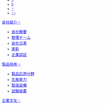
5
6
>
>>
会社紹介
会社概要
管理チーム
会社沿革
表彰
企業認証
製品技術
製品応用分野
生産能力
製造設備
試験装置
企業文化