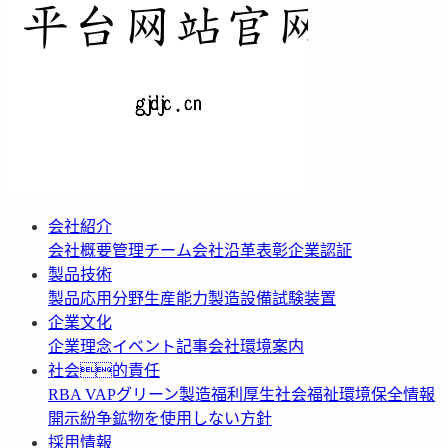
会社紹介
会社概要
管理チーム
会社沿革
表彰
企業認証
製品技術
製品応用分野
生産能力
製造設備
試験装置
企業文化
企業理念
イベント記事
会社環境案内
社会的責任
RBA VAP
グリーン製造
福利厚生
社会福祉
環境保全情報
開示
紛争鉱物を使用しない方針
採用情報