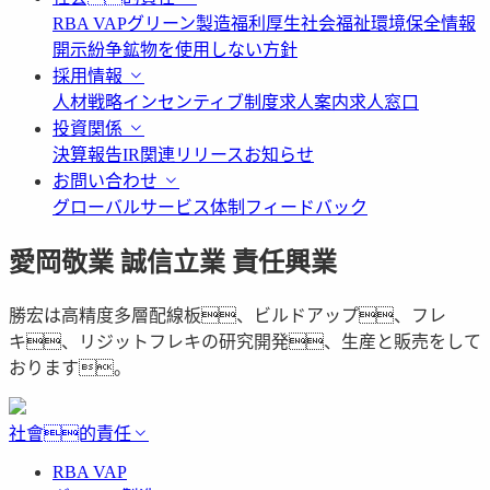
RBA VAP
グリーン製造
福利厚生
社会福祉
環境保全情報
開示
紛争鉱物を使用しない方針
採用情報
人材戦略
インセンティブ制度
求人案内
求人窓口
投資関係
決算報告
IR関連リリース
お知らせ
お問い合わせ
グローバルサービス体制
フィードバック
愛岡敬業 誠信立業 責任興業
勝宏は高精度多層配線板、ビルドアップ、フレ
キ、リジットフレキの研究開発、生産と販売をして
おります。
社會的責任
RBA VAP